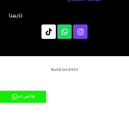
تابعنا
Bo3d Art 2024
واتس اب